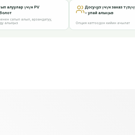
ып алуулар үчүн PV
Досуңуз үчүн заказ түзүң
болот
– упай алыңыз
енен сатып алып, арзандатуу,
рду алыңыз
Опция каттоодон кийин ачылат