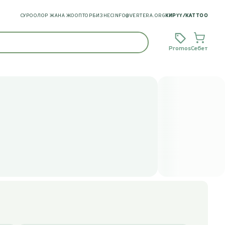
СУРООЛОР ЖАНА ЖООПТОР
БИЗНЕС
INFO@VERTERA.ORG
КИРҮҮ
/
КАТТОО
Promos
Себет