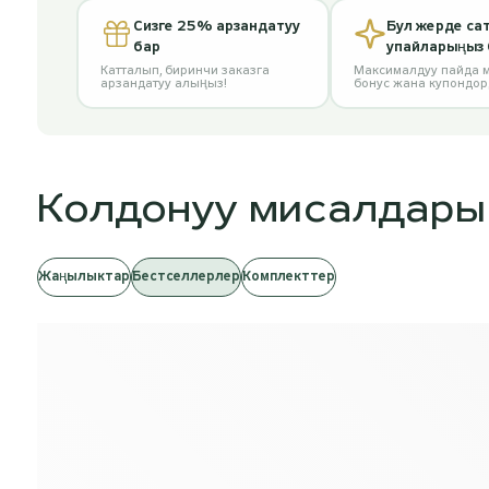
Сизге 25% арзандатуу
Бул жерде сат
бар
упайларыңыз 
Катталып, биринчи заказга
Максималдуу пайда м
арзандатуу алыңыз!
бонус жана купондо
Колдонуу мисалдары
Жаңылыктар
Бестселлерлер
Комплекттер