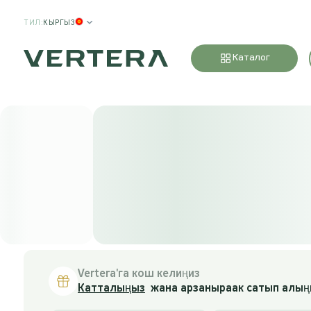
ТИЛ
:
КЫРГЫЗ
Каталог
Vertera'га кош келиңиз
Катталыңыз
жана арзаныраак сатып алың