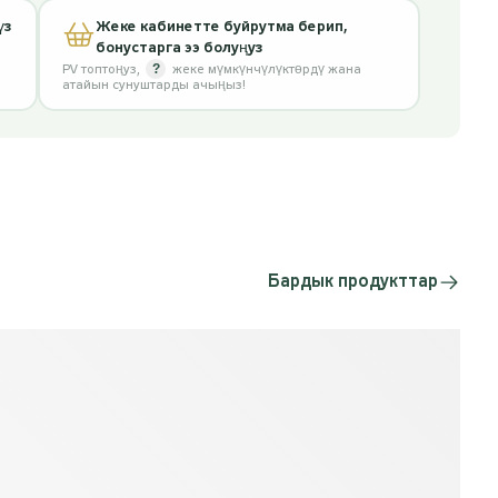
үз
Жеке кабинетте буйрутма берип,
бонустарга ээ болуңуз
?
PV топтоңуз
,
жеке мүмкүнчүлүктөрдү жана
атайын сунуштарды ачыңыз!
Бардык продукттар