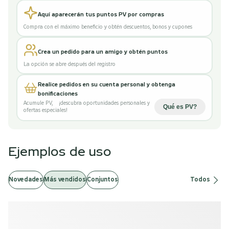
Aquí aparecerán tus puntos PV por compras
Compra con el máximo beneficio y obtén descuentos, bonos y cupones
Crea un pedido para un amigo y obtén puntos
La opción se abre después del registro
Realice pedidos en su cuenta personal y obtenga
bonificaciones
Acumule PV
,
¡descubra oportunidades personales y
Qué es PV
?
ofertas especiales!
Ejemplos de uso
Novedades
Más vendidos
Conjuntos
Todos