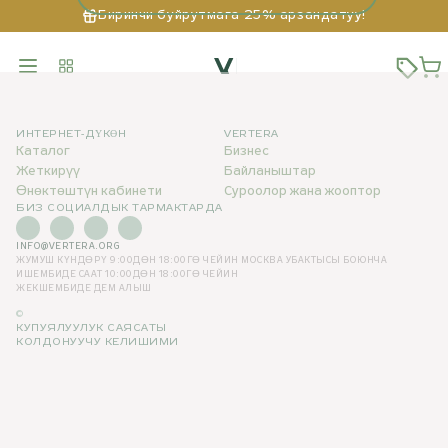
Биринчи буйрутмага 25% арзандатуу!
ИНТЕРНЕТ-ДҮКӨН
VERTERA
Каталог
Бизнес
Жеткирүү
Байланыштар
Өнөктөштүн кабинети
Суроолор жана жооптор
БИЗ СОЦИАЛДЫК ТАРМАКТАРДА
INFO@VERTERA.ORG
ЖУМУШ КҮНДӨРҮ 9:00ДӨН 18:00ГӨ ЧЕЙИН
МОСКВА УБАКТЫСЫ БОЮНЧА
ИШЕМБИДЕ СААТ 10:00ДӨН 18:00ГӨ ЧЕЙИН
ЖЕКШЕМБИДЕ ДЕМ АЛЫШ
©
КУПУЯЛУУЛУК САЯСАТЫ
КОЛДОНУУЧУ КЕЛИШИМИ