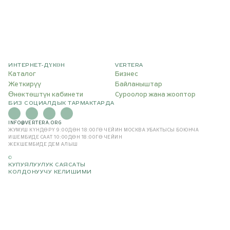
ИНТЕРНЕТ-ДҮКӨН
VERTERA
Каталог
Бизнес
Жеткирүү
Байланыштар
Өнөктөштүн кабинети
Суроолор жана жооптор
БИЗ СОЦИАЛДЫК ТАРМАКТАРДА
INFO@VERTERA.ORG
ЖУМУШ КҮНДӨРҮ 9:00ДӨН 18:00ГӨ ЧЕЙИН
МОСКВА УБАКТЫСЫ БОЮНЧА
ИШЕМБИДЕ СААТ 10:00ДӨН 18:00ГӨ ЧЕЙИН
ЖЕКШЕМБИДЕ ДЕМ АЛЫШ
©
КУПУЯЛУУЛУК САЯСАТЫ
КОЛДОНУУЧУ КЕЛИШИМИ