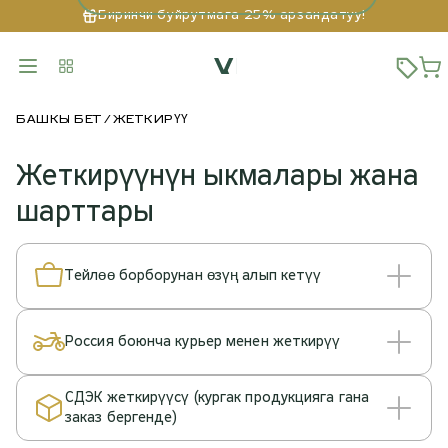
Биринчи буйрутмага 25% арзандатуу!
БАШКЫ БЕТ
ЖЕТКИРҮҮ
Жеткирүүнүн ыкмалары жана
шарттары
Тейлөө борборунан өзүң алып кетүү
Россия боюнча курьер менен жеткирүү
СДЭК жеткирүүсү (кургак продукцияга гана
заказ бергенде)