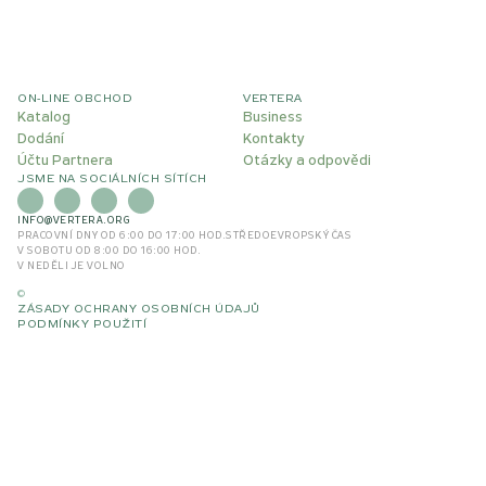
ON-LINE OBCHOD
VERTERA
Katalog
Business
Dodání
Kontakty
Účtu Partnera
Otázky a odpovědi
JSME NA SOCIÁLNÍCH SÍTÍCH
INFO@VERTERA.ORG
PRACOVNÍ DNY OD 6:00 DO 17:00 HOD.
STŘEDOEVROPSKÝ ČAS
V SOBOTU OD 8:00 DO 16:00 HOD.
V NEDĚLI JE VOLNO
©
ZÁSADY OCHRANY OSOBNÍCH ÚDAJŮ
PODMÍNKY POUŽITÍ