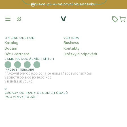
Sleva 25 % na první objednávku!
ON-LINE OBCHOD
VERTERA
Katalog
Business
Dodání
Kontakty
Účtu Partnera
Otázky a odpovědi
JSME NA SOCIÁLNÍCH SÍTÍCH
INFO@VERTERA.ORG
PRACOVNÍ DNY OD 6:00 DO 17:00 HOD.
STŘEDOEVROPSKÝ ČAS
V SOBOTU OD 8:00 DO 16:00 HOD.
V NEDĚLI JE VOLNO
©
ZÁSADY OCHRANY OSOBNÍCH ÚDAJŮ
PODMÍNKY POUŽITÍ