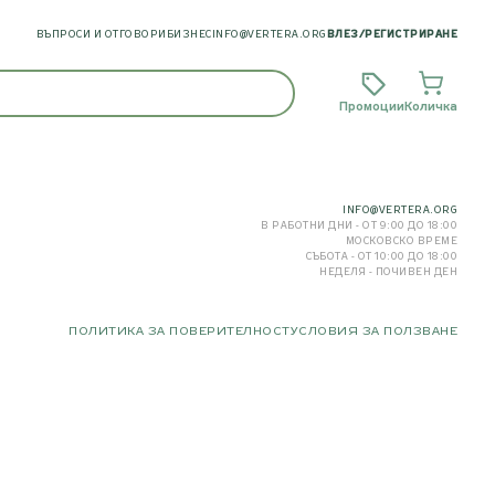
ВЪПРОСИ И ОТГОВОРИ
БИЗНЕС
INFO@VERTERA.ORG
ВЛЕЗ
/
РЕГИСТРИРАНЕ
Промоции
Количка
INFO@VERTERA.ORG
В РАБОТНИ ДНИ - ОТ 9:00 ДО 18:00
МОСКОВСКО ВРЕМЕ
СЪБОТА - ОТ 10:00 ДО 18:00
НЕДЕЛЯ - ПОЧИВЕН ДЕН
ПОЛИТИКА ЗА ПОВЕРИТЕЛНОСТ
УСЛОВИЯ ЗА ПОЛЗВАНЕ