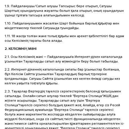
1.9. Пайдаланушы/Сатып алушы Тапсырыс бере отырып, Сатушы
Шарттың орындалуына жауапты болып қала отырып, оның орындалуын
үшінші тұлғаға тапсыра алатындығымен келіседі.
1.10. Пайдаланушымен жасалған Шарт бойынша барлық құқықтар мен
міндеттемелер тікелей Сатушыда туындайды.
1.11. 18 жасқа толған және толық құқығы мен әрекет қабілеттілігі бар адам
осы Келісімнің тарапы бола алады.
2. КЕЛІСІМНІҢ МӘНІ
2.1. Осы Келісімнің мәні — Пайдаланушыға Интернет-дүкен каталогында
ұсынылған Тауарларды сатып алу мүмкіндігін беру болып табылады.
2.2. Интернет-дүкеннің каталогында сипаты бар ұсыныстар болғанша,
бұл Келісім Сайтта ұсынылған Тауарлардың барлық түрлеріне
қолданылады. Сатушы Сайтта ұсынылған кез келген өнімді сатуды кез
келген уақытта тоқтатуға құқылы.
2.3. Тауарлар Вертердің тәуелсіз серіктестерінің белсенді қатысуымен
сатылады. Онлайн-сатып алулар тікелей "Вертера Столица"ЖШҚ-дан
жүзеге асырылады. Тауарларды сатып алу үшін "Вертера
Столица"тәуелсіз серіктесі болудың қажеті жоқ. Алайда, егер сіз Ресей
Федерациясының аумағында "Вертера Столица" тәуелсіз серіктесі
болуға және маркетингтік жоспарда көзделген сыйақыларды алуға
мүдделі болсаңыз, онда сіз сайттың тиісті функционалында көзделген
және/немесе сайтта орналастырылған құжаттармен регламенттелген іс-
әрекеттерді орындауыңыз қажет. "Вертера Столица" тәуелсіз серіктесі