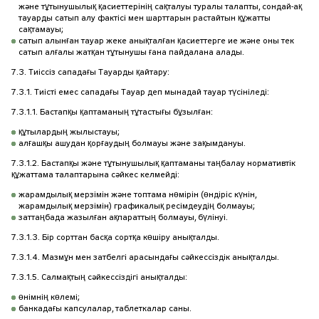
және тұтынушылық қасиеттерінің сақталуы туралы талапты, сондай-ақ
тауарды сатып алу фактісі мен шарттарын растайтын құжатты
сақтамауы;
сатып алынған тауар жеке анықталған қасиеттерге ие және оны тек
сатып алғалы жатқан тұтынушы ғана пайдалана алады.
7.3. Тиіссіз сападағы Тауарды қайтару:
7.3.1. Тиісті емес сападағы Тауар деп мынадай тауар түсініледі:
7.3.1.1. Бастапқы қаптаманың тұтастығы бұзылған:
құтылардың жылыстауы;
алғашқы ашудан қорғаудың болмауы және зақымдануы.
7.3.1.2. Бастапқы және тұтынушылық қаптаманы таңбалау нормативтік
құжаттама талаптарына сәйкес келмейді:
жарамдылық мерзімін және топтама нөмірін (өндіріс күнін,
жарамдылық мерзімін) графикалық ресімдеудің болмауы;
заттаңбада жазылған ақпараттың болмауы, бүлінуі.
7.3.1.3. Бір сорттан басқа сортқа көшіру анықталды.
7.3.1.4. Мазмұн мен затбелгі арасындағы сәйкессіздік анықталды.
7.3.1.5. Салмақтың сәйкессіздігі анықталды:
өнімнің көлемі;
банкадағы капсулалар, таблеткалар саны.