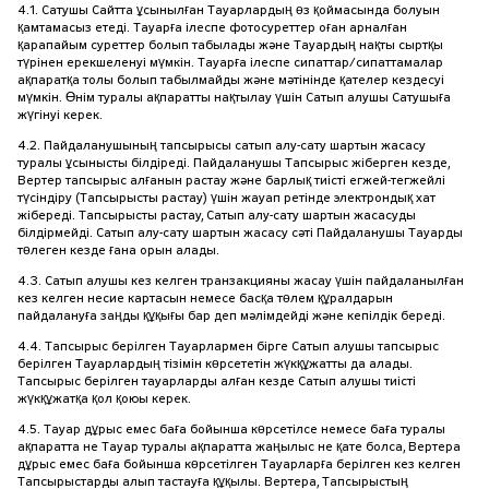
4.1. Сатушы Сайтта ұсынылған Тауарлардың өз қоймасында болуын
қамтамасыз етеді. Тауарға ілеспе фотосуреттер оған арналған
қарапайым суреттер болып табылады және Тауардың нақты сыртқы
түрінен ерекшеленуі мүмкін. Тауарға ілеспе сипаттар/сипаттамалар
ақпаратқа толы болып табылмайды және мәтінінде қателер кездесуі
мүмкін. Өнім туралы ақпаратты нақтылау үшін Сатып алушы Сатушыға
жүгінуі керек.
4.2. Пайдаланушының тапсырысы сатып алу-сату шартын жасасу
туралы ұсынысты білдіреді. Пайдаланушы Тапсырыс жіберген кезде,
Вертер тапсырыс алғанын растау және барлық тиісті егжей-тегжейлі
түсіндіру (Тапсырысты растау) үшін жауап ретінде электрондық хат
жібереді. Тапсырысты растау, Сатып алу-сату шартын жасасуды
білдірмейді. Сатып алу-сату шартын жасасу сәті Пайдаланушы Тауарды
төлеген кезде ғана орын алады.
4.3. Сатып алушы кез келген транзакцияны жасау үшін пайдаланылған
кез келген несие картасын немесе басқа төлем құралдарын
пайдалануға заңды құқығы бар деп мәлімдейді және кепілдік береді.
4.4. Тапсырыс берілген Тауарлармен бірге Сатып алушы тапсырыс
берілген Тауарлардың тізімін көрсететін жүкқұжатты да алады.
Тапсырыс берілген тауарларды алған кезде Сатып алушы тиісті
жүкқұжатқа қол қоюы керек.
4.5. Тауар дұрыс емес баға бойынша көрсетілсе немесе баға туралы
ақпаратта не Тауар туралы ақпаратта жаңылыс не қате болса, Вертера
дұрыс емес баға бойынша көрсетілген Тауарларға берілген кез келген
Тапсырыстарды алып тастауға құқылы. Вертера, Тапсырыстың