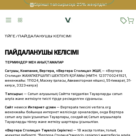
Бірінші тапсырысқа 25% жеңілдік!
ҮЙГЕ
ПАЙДАЛАНУШЫ КЕЛІСІМІ
ПАЙДАЛАНУШЫ КЕЛІСІМІ
ТЕРМИНДЕР МЕН АНЫҚТАМАЛАР
Сатушы, Компания, Вертера, «Вертера Столица» ЖШҚ
— «Вертера
Столица» ЖАУАПКЕРШІЛІГІ ШЕКТЕУЛІ ҚОҒАМЫ (НМТН: 1237700241921,
мекенжайы: 111024, Мәскеу қаласы, Авиамоторная көшесі, 55-ғимарат, 31-
кеңсе, 3323-кеңсе)
Тапсырыс
— Сатып алушының Сайтта таңдалған Тауарларды сатып
алуға және жеткізуге тиісті түрде ресімделген сұранысы.
Сайт
немесе
Интернет-дүкен
— Вертераға тиесілі vertera.org
мекенжайы бойынша интернет желісінде орналасқан, онда Вертера
сатып алу үшін ұсынатын Тауарлары, сондай-ақ Сатып алушыларға
Тауарларды төлеу және жеткізу шарттары ұсынылған.
«Вертера Столица» Тәуелсіз Серіктесі
— 18 жасқа толған, толық
әрекетке қабілетті, "Вертера Столица"тәуелсіз серіктесі мәртебесін алуға