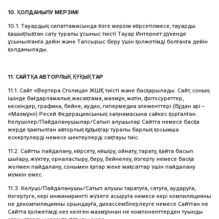
10. ҚОЛДАНЫЛУ МЕРЗІМІ
10.1. Тауардың сипаттамасында өзге мерзім көрсетілмесе, тауарды
қашықтықтан сату туралы ұсыныс тиісті Тауар Интернет-дүкенде
ұсынылғанға дейін және Тапсырыс беру үшін қолжетімді болғанға дейін
қолданылады.
11. САЙТҚА АВТОРЛЫҚ ҚҰҚЫҚТАР
11.1. Сайт «Вертера Столица» ЖШҚ тиісті және басқарылады. Сайт, соның
ішінде бағдарламалық жасақтама, мазмұн, мәтін, фотосуреттер,
кескіндер, графика, бейне, аудио, гипермедиа элементтері (бұдан әрі –
«Мазмұн») Ресей Федерациясының заңнамасына сәйкес қорғалған.
Келушілер/Пайдаланушылар/Сатып алушылар Сайтта немесе басқа
жерде қамтылған авторлық құқықтар туралы барлық қосымша
ескертулерді немесе шектеулерді сақтауы тиіс.
11.2. Сайтты пайдалану, көрсету, көшіру, ойнату, тарату, қайта басып
шығару, жүктеу, орналастыру, беру, бейнелеу, өзгерту немесе басқа
жолмен пайдалану, сонымен қатар жеке мақсаттар үшін пайдалану
мүмкін емес.
11.3. Келуші/Пайдаланушы/Сатып алушы таратуға, сатуға, аударуға,
өзгертуге, кері инжинирингті жүзеге асыруға немесе кері компиляцияны
не декомпиляцияны орындауға, дизассемблерлеуге немесе Сайттан не
Сайтта қолжетімді кез келген мазмұннан не компоненттерден туынды