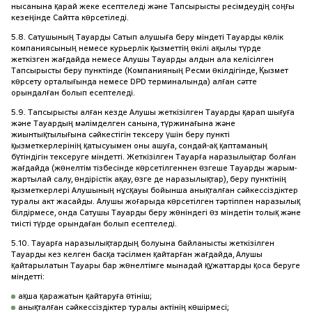
нысанына қарай жеке есептеледі және Тапсырысты ресімдеудің соңғы
кезеңінде Сайтта көрсетіледі.
5.8. Сатушының Тауарды Сатып алушыға беру міндеті Тауарды көлік
компаниясының немесе курьерлік қызметтің өкілі ақылы түрде
жеткізген жағдайда немесе Алушы Тауарды алдын ала келісілген
Тапсырысты беру пунктінде (Компанияның Ресми өкілдігінде, Қызмет
көрсету орталығында немесе DPD терминалында) алған сәтте
орындалған болып есептеледі.
5.9. Тапсырысты алған кезде Алушы жеткізілген Тауарды қарап шығуға
және Тауардың мәлімделген санына, түржинағына және
жиынтықтылығына сәйкестігін тексеру үшін беру пункті
қызметкерлерінің қатысуымен оны ашуға, сондай-ақ қаптаманың
бүтіндігін тексеруге міндетті. Жеткізілген Тауарға наразылықтар болған
жағдайда (жөнелтім тізбесінде көрсетілгеннен өзгеше Тауарды жарым-
жартылай салу, өндірістік ақау, өзге де наразылықтар), беру пунктінің
қызметкерлері Алушының нұсқауы бойынша анықталған сәйкессіздіктер
туралы акт жасайды. Алушы жоғарыда көрсетілген тәртіппен наразылық
білдірмесе, онда Сатушы Тауарды беру жөніндегі өз міндетін толық және
тиісті түрде орындаған болып есептеледі.
5.10. Тауарға наразылықтардың болуына байланысты жеткізілген
Тауарды кез келген басқа тәсілмен қайтарған жағдайда, Алушы
қайтарылатын Тауары бар жөнелтімге мынадай құжаттарды қоса беруге
міндетті:
ақша қаражатын қайтаруға өтініш;
анықталған сәйкессіздіктер туралы актінің көшірмесі;