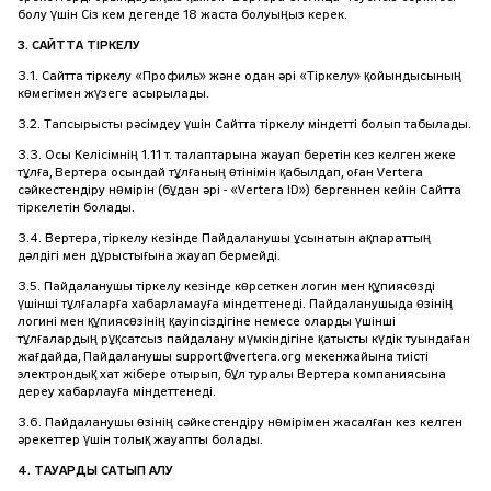
болу үшін Сіз кем дегенде 18 жаста болуыңыз керек.
3. САЙТТА ТІРКЕЛУ
3.1. Сайтта тіркелу «Профиль» және одан әрі «Тіркелу» қойындысының
көмегімен жүзеге асырылады.
3.2. Тапсырысты рәсімдеу үшін Сайтта тіркелу міндетті болып табылады.
3.3. Осы Келісімнің 1.11 т. талаптарына жауап беретін кез келген жеке
тұлға, Вертера осындай тұлғаның өтінімін қабылдап, оған Vertera
сәйкестендіру нөмірін (бұдан әрі - «Vertera ID») бергеннен кейін Сайтта
тіркелетін болады.
3.4. Вертера, тіркелу кезінде Пайдаланушы ұсынатын ақпараттың
дәлдігі мен дұрыстығына жауап бермейді.
3.5. Пайдаланушы тіркелу кезінде көрсеткен логин мен құпиясөзді
үшінші тұлғаларға хабарламауға міндеттенеді. Пайдаланушыда өзінің
логині мен құпиясөзінің қауіпсіздігіне немесе оларды үшінші
тұлғалардың рұқсатсыз пайдалану мүмкіндігіне қатысты күдік туындаған
жағдайда, Пайдаланушы support@vertera.org мекенжайына тиісті
электрондық хат жібере отырып, бұл туралы Вертера компаниясына
дереу хабарлауға міндеттенеді.
3.6. Пайдаланушы өзінің сәйкестендіру нөмірімен жасалған кез келген
әрекеттер үшін толық жауапты болады.
4. ТАУАРДЫ САТЫП АЛУ