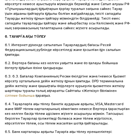
көрсетуге немесе ауыстыруға мүмкіндік бермейді және Сатып алушы РФ
«Тұтынушылардың құқықтарын қорғау туралы» заңына сәйкес Тауар
үшін ақшаны қайтаруға құқылы болған жағдайларда, тиісті сападағы
Тауарды жеткізу құнын қайтару мүмкіндігін білдірмейді. Тиісті емес
сападағы тауарларды қайтару және айырбастау осы Келісімнің және РФ-
ның заңнамасының талаптарына сәйкес жүзеге асырылады.
6. ТАУАРҒА АҚЫ ТӨЛЕУ
6.1. Интернет-дүкенде сатылатын Тауарлардың бағасы Ресей
Федерациясының рублінде көрсетіледі және қосылған құн салығын
қамтиды.
6.2. Вертера бағаны кез келген уақытта және өз қалауы бойынша
өзгерту құқығын өзіне қалдырады.
6.3. 6.3. Бағалар Компанияның Ресми өкілдігіне және/немесе Қызмет
көрсету орталығына дейін жеткізу құнын қамтиды. DPD терминалына
дейін жеткізу және қашықтағы өңірлерге курьерлік қызметпен жеткізу
шарттары туралы толық ақпаратты Сайттағы «Жеткізу» бөлімінен
сілтеме бойынша
қараңыз.
6.4. Тауарларға ақы төлеу банктік аударым арқылы, VISA, Mastercard
және МИР төлем карталарының көмегімен немесе Вертера қарастырған
кез келген басқа төлем әдісімен жүзеге асырылуы мүмкін. Тапсырыс
берілген Тауарлар қолжетімді болмаса және төлем жүргізілсе,
көрсетілген төлем, осы төлем жасалған шотқа қайтарылады.
6.5. Банк карталары арқылы Тауарға ақы төлеу ерекшеліктері: