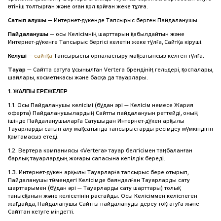
өтініш толтырған және оған қол қойған жеке тұлға.
Сатып алушы
— Интернет-дүкенде Тапсырыс берген Пайдаланушы.
Пайдаланушы
— осы Келісімнің шарттарын қабылдайтын және
Интернет-дүкенге Тапсырыс бергісі келетін жеке тұлға, Сайтқа кіруші.
Келуші
—
сайтқа
Тапсырысты орналастыру мақсатынсыз келген тұлға.
Тауар
— Сайтта сатуға ұсынылған Vertera брендінің гельдері, қоспалары,
шайлары, косметикасы және басқа да тауарлары.
1. ЖАЛПЫ ЕРЕЖЕЛЕР
1.1. Осы Пайдаланушы келісімі (бұдан әрі — Келісім немесе Жария
оферта) Пайдаланушылардың Сайтты пайдалануын реттейді, оның
ішінде Пайдаланушыларға Сатушыдан Интернет-дүкен арқылы
Тауарларды сатып алу мақсатында тапсырыстарды ресімдеу мүмкіндігін
қамтамасыз етеді.
1.2. Вертера компаниясы «Vertera» тауар белгісімен таңбаланған
барлық тауарлардың жоғары сапасына кепілдік береді.
1.3. Интернет-дүкен арқылы Тауарларға тапсырыс бере отырып,
Пайдаланушы төмендегі Келісімде баяндалған Тауарларды сату
шарттарымен (бұдан әрі — Тауарларды сату шарттары) толық
танысқанын және келісетінін растайды. Осы Келісіммен келіспеген
жағдайда, Пайдаланушы Сайтты пайдалануды дереу тоқтатуға және
Сайттан кетуге міндетті.