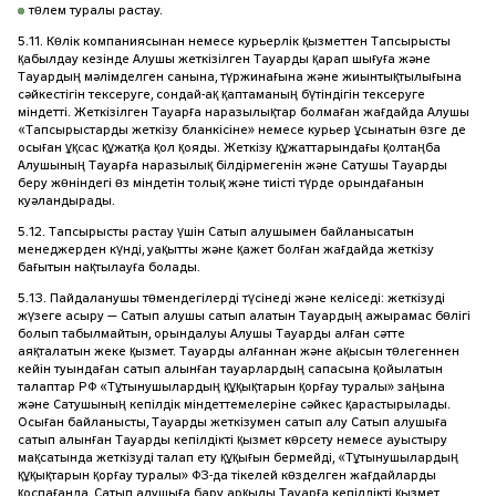
төлем туралы растау.
5.11. Көлік компаниясынан немесе курьерлік қызметтен Тапсырысты
қабылдау кезінде Алушы жеткізілген Тауарды қарап шығуға және
Тауардың мәлімделген санына, түржинағына және жиынтықтылығына
сәйкестігін тексеруге, сондай-ақ қаптаманың бүтіндігін тексеруге
міндетті. Жеткізілген Тауарға наразылықтар болмаған жағдайда Алушы
«Тапсырыстарды жеткізу бланкісіне» немесе курьер ұсынатын өзге де
осыған ұқсас құжатқа қол қояды. Жеткізу құжаттарындағы қолтаңба
Алушының Тауарға наразылық білдірмегенін және Сатушы Тауарды
беру жөніндегі өз міндетін толық және тиісті түрде орындағанын
куәландырады.
5.12. Тапсырысты растау үшін Сатып алушымен байланысатын
менеджерден күнді, уақытты және қажет болған жағдайда жеткізу
бағытын нақтылауға болады.
5.13. Пайдаланушы төмендегілерді түсінеді және келіседі: жеткізуді
жүзеге асыру — Сатып алушы сатып алатын Тауардың ажырамас бөлігі
болып табылмайтын, орындалуы Алушы Тауарды алған сәтте
аяқталатын жеке қызмет. Тауарды алғаннан және ақысын төлегеннен
кейін туындаған сатып алынған тауарлардың сапасына қойылатын
талаптар РФ «Тұтынушылардың құқықтарын қорғау туралы» заңына
және Сатушының кепілдік міндеттемелеріне сәйкес қарастырылады.
Осыған байланысты, Тауарды жеткізумен сатып алу Сатып алушыға
сатып алынған Тауарды кепілдікті қызмет көрсету немесе ауыстыру
мақсатында жеткізуді талап ету құқығын бермейді, «Тұтынушылардың
құқықтарын қорғау туралы» ФЗ-да тікелей көзделген жағдайларды
қоспағанда, Сатып алушыға бару арқылы Тауарға кепілдікті қызмет