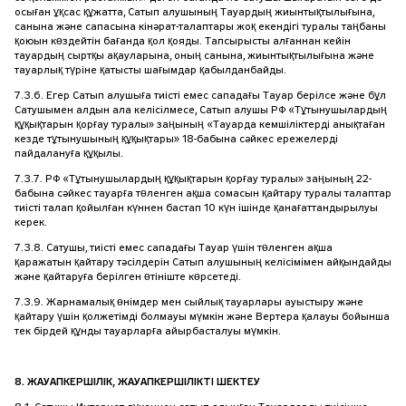
осыған ұқсас құжатта, Сатып алушының Тауардың жиынтықтылығына,
санына және сапасына кінәрат-талаптары жоқ екендігі туралы таңбаны
қоюын көздейтін бағанда қол қояды. Тапсырысты алғаннан кейін
тауардың сыртқы ақауларына, оның санына, жиынтықтылығына және
тауарлық түріне қатысты шағымдар қабылданбайды.
7.3.6. Егер Сатып алушыға тиісті емес сападағы Тауар берілсе және бұл
Сатушымен алдын ала келісілмесе, Сатып алушы РФ «Тұтынушылардың
құқықтарын қорғау туралы» заңының «Тауарда кемшіліктерді анықтаған
кезде тұтынушының құқықтары» 18-бабына сәйкес ережелерді
пайдалануға құқылы.
7.3.7. РФ «Тұтынушылардың құқықтарын қорғау туралы» заңының 22-
бабына сәйкес тауарға төленген ақша сомасын қайтару туралы талаптар
тиісті талап қойылған күннен бастап 10 күн ішінде қанағаттандырылуы
керек.
7.3.8. Сатушы, тиісті емес сападағы Тауар үшін төленген ақша
қаражатын қайтару тәсілдерін Сатып алушының келісімімен айқындайды
және қайтаруға берілген өтініште көрсетеді.
7.3.9. Жарнамалық өнімдер мен сыйлық тауарлары ауыстыру және
қайтару үшін қолжетімді болмауы мүмкін және Вертера қалауы бойынша
тек бірдей құнды тауарларға айырбасталуы мүмкін.
8. ЖАУАПКЕРШІЛІК, ЖАУАПКЕРШІЛІКТІ ШЕКТЕУ