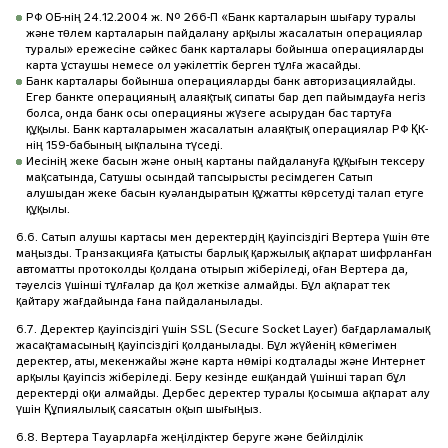
РФ ОБ-нің 24.12.2004 ж. № 266-П «Банк карталарын шығару туралы
және төлем карталарын пайдалану арқылы жасалатын операциялар
туралы» ережесіне сәйкес банк карталары бойынша операцияларды
карта ұстаушы немесе ол уәкілеттік берген тұлға жасайды.
Банк карталары бойынша операцияларды банк авторизациялайды.
Егер банкте операцияның алаяқтық сипаты бар деп пайымдауға негіз
болса, онда банк осы операцияны жүзеге асырудан бас тартуға
құқылы. Банк карталарымен жасалатын алаяқтық операциялар РФ ҚК-
нің 159-бабының ықпалына түседі.
Иесінің жеке басын және оның картаны пайдалануға құқығын тексеру
мақсатында, Сатушы осындай тапсырысты ресімдеген Сатып
алушыдан жеке басын куәландыратын құжатты көрсетуді талап етуге
құқылы.
6.6. Сатып алушы картасы мен деректердің қауіпсіздігі Вертера үшін өте
маңызды. Транзакцияға қатысты барлық қаржылық ақпарат шифрланған
автоматты протоколды қолдана отырып жіберіледі, оған Вертера да,
тәуелсіз үшінші тұлғалар да қол жеткізе алмайды. Бұл ақпарат тек
қайтару жағдайында ғана пайдаланылады.
6.7. Деректер қауіпсіздігі үшін SSL (Secure Socket Layer) бағдарламалық
жасақтамасының қауіпсіздігі қолданылады. Бұл жүйенің көмегімен
деректер, аты, мекенжайы және карта нөмірі кодталады және Интернет
арқылы қауіпсіз жіберіледі. Беру кезінде ешқандай үшінші тарап бұл
деректерді оқи алмайды. Дербес деректер туралы қосымша ақпарат алу
үшін Құпиялылық саясатын оқып шығыңыз.
6.8. Вертера Тауарларға жеңілдіктер беруге және бейілділік