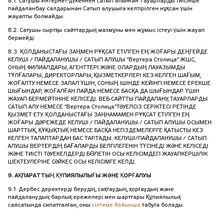
8.1. Сатушы Интернет-дүкеннен сатып алынған Тауарларды тиісінше
пайдаланбау салдарынан Сатып алушыға келтірілген нұқсан үшін
жауапты болмайды.
8.2. Сатушы сыртқы сайттардың мазмұны мен жұмыс істеуі үшін жауап
бермейді.
8.3. ҚОЛДАНЫСТАҒЫ ЗАҢМЕН РҰҚСАТ ЕТІЛГЕН ЕҢ ЖОҒАРЫ ДЕҢГЕЙДЕ
КЕЛУШІ / ПАЙДАЛАНУШЫ / САТЫП АЛУШЫ "Вертера Столица" ЖШС,
ОНЫҢ ФИЛИАЛДАРЫ, АГЕНТТЕРІ ЖӘНЕ ОЛАРДЫҢ ЛАУАЗЫМДЫ
ТҰЛҒАЛАРЫ, ДИРЕКТОРЛАРЫ, ҚЫЗМЕТКЕРЛЕРІ КЕЗ-КЕЛГЕН ШАҒЫМ,
ЖОҒАЛТУ НЕМЕСЕ ЗАЛАЛ ҮШІН, СОНЫҢ ІШІНДЕ КЕЙІНГІ НЕМЕСЕ ЕРЕКШЕ
ШЫҒЫНДАР, ЖОҒАЛҒАН ПАЙДА НЕМЕСЕ БАСҚА ДА ШЫҒЫНДАР ҮШІН
ЖАУАП БЕРМЕЙТІНІНЕ КЕЛІСЕДІ. ВЕБ-САЙТТЫ ПАЙДАЛАНУ, ТАУАРЛАРДЫ
САТЫП АЛУ НЕМЕСЕ "Вертера Столица"ТӘУЕЛСІЗ СЕРІКТЕСІ РЕТІНДЕ
ҚЫЗМЕТ ЕТУ. ҚОЛДАНЫСТАҒЫ ЗАҢНАМАМЕН РҰҚСАТ ЕТІЛГЕН ЕҢ
ЖОҒАРЫ ДӘРЕЖЕДЕ КЕЛУШІ / ПАЙДАЛАНУШЫ / САТЫП АЛУШЫ ОСЫМЕН
ШАРТТЫҚ, ҚҰҚЫҚТЫҚ НЕМЕСЕ БАСҚА НЕГІЗДЕМЕЛЕРГЕ ҚАТЫСТЫ КЕЗ
КЕЛГЕН ТАЛАПТАРДАН БАС ТАРТАДЫ. КЕЛУШІ/ПАЙДАЛАНУШЫ / САТЫП
АЛУШЫ ВЕРТЕРДІҢ БАҒАЛАРДЫ БЕЛГІЛЕГЕНІН ТҮСІНЕДІ ЖӘНЕ КЕЛІСЕДІ
ЖӘНЕ ТИІСТІ ТӘУЕКЕЛДЕРДІ БӨЛЕТІН ОСЫ КЕЛІСІМДЕГІ ЖАУАПКЕРШІЛІК
ШЕКТЕУЛЕРІНЕ СӘЙКЕС ОСЫ КЕЛІСІМГЕ КЕЛДІ.
9. АҚПАРАТТЫҢ ҚҰПИЯЛЫЛЫҒЫ ЖӘНЕ ҚОРҒАЛУЫ
9.1. Дербес деректерді берудің, сақтаудың, қорғаудың және
пайдаланудың барлық ережелері мен шарттары Құпиялылық
саясатында сипатталған, оны
сілтеме бойынша
табуға болады.