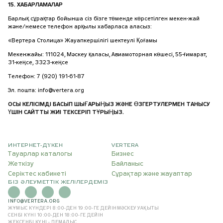
15. ХАБАРЛАМАЛАР
Барлық сұрақтар бойынша сіз бізге төменде көрсетілген мекен-жай
және/немесе телефон арқылы хабарласа аласыз:
«Вертера Столица» Жауапкершілігі шектеулі Қоғамы
Мекенжайы: 111024, Мәскеу қаласы, Авиамоторная көшесі, 55-ғимарат,
31-кеңсе, 3323-кеңсе
Телефон: 7 (920) 191-61-87
Эл. пошта: info@vertera.org
ОСЫ КЕЛІСІМДІ БАСЫП ШЫҒАРЫҢЫЗ ЖӘНЕ ӨЗГЕРТУЛЕРМЕН ТАНЫСУ
ҮШІН САЙТТЫ ЖИІ ТЕКСЕРІП ТҰРЫҢЫЗ.
ИНТЕРНЕТ-ДҮКЕН
VERTERA
Тауарлар каталогы
Бизнес
Жеткізу
Байланыс
Серіктес кабинеті
Сұрақтар және жауаптар
БІЗ ӘЛЕУМЕТТІК ЖЕЛІЛЕРДЕМІЗ
INFO@VERTERA.ORG
ЖҰМЫС КҮНДЕРІ 8:00-ДЕН 19:00-ГЕ ДЕЙІН
МӘСКЕУ УАҚЫТЫ
СЕНБІ КҮНІ 10:00-ДЕН 18:00-ГЕ ДЕЙІН
ЖЕКСЕНБІ КҮНІ - ДЕМАЛЫС