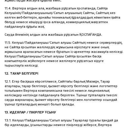
жұмыстарды жасауға құқылы емес.
11.4. Вертера алдын ала, жазбаша рұқсатын қоспағанда, Сайтқа
Келушінің/Пайдаланушының/Сатып алушының Сайтты, Сайттың кез
келген веб-беттерін, арнайы техникалық құралдардың көмегімен қайта
бөлуді немесе көшіруді қоса алғанда, коммерциялық мақсатпен
пайдалануға құқығы жоқ.
Сауда Әлемінің алдын ала жазбаша рұқсатын ҚОСПАҒАНДА.
11.5. Келуші/Пайдаланушы/Сатып алушы Сайттың немесе серверлердің,
не Сайтқа қосылған желілердің жұмысына кіріспеуге және оның
жұмысына араласатын немесе бұзатын іс-әрекеттер жасамауға келіседі.
Келуші/Пайдаланушы/Сатып алушы Сайтқа қосылған басқа
компьютерлік жүйелерге немесе желілерге рұқсатсыз кіруге
тырыспауға келіседі.
12. ТАУАР БЕЛГІЛЕРІ
12.1. Егер басқаша көрсетілмесе, Сайттағы барлық Мазмұн, Тауар
атаулары, тауар белгілері, қызмет көрсету белгілері және логотиптер
толығымен Вертера компаниясына тиесілі немесе лицензиялық
келісімдер негізінде пайдалануға берілген. Үшінші тұлғаларға тиесілі
сауда маркалары, қызмет көрсету белгілері мен логотиптер осындай
үшінші тұлғалардың меншігі болып қалады.
13. ИДЕЯЛАР / ПІКІРЛЕР ҰСЫНУ
13.1. Келуші/Пайдаланушы/Сатып алушы Тауарлар туралы қандай да
бір идеяларды, ұсыныстарды немесе пікірлерді жіберсе, Вертера