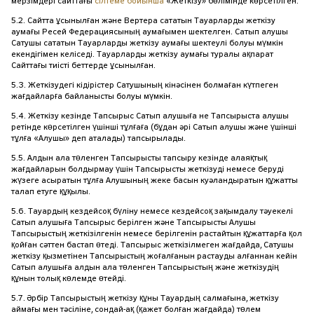
мерзімдері сайттағы
сілтеме бойынша
«Жеткізу» бөлімінде көрсетілген.
5.2. Сайтта ұсынылған және Вертера сататын Тауарларды жеткізу
аумағы Ресей Федерациясының аумағымен шектелген. Сатып алушы
Сатушы сататын Тауарларды жеткізу аумағы шектеулі болуы мүмкін
екендігімен келіседі. Тауарларды жеткізу аумағы туралы ақпарат
Сайттағы тиісті беттерде ұсынылған.
5.3. Жеткізудегі кідірістер Сатушының кінәсінен болмаған күтпеген
жағдайларға байланысты болуы мүмкін.
5.4. Жеткізу кезінде Тапсырыс Сатып алушыға не Тапсырыста алушы
ретінде көрсетілген үшінші тұлғаға (бұдан әрі Сатып алушы және үшінші
тұлға «Алушы» деп аталады) тапсырылады.
5.5. Алдын ала төленген Тапсырысты тапсыру кезінде алаяқтық
жағдайларын болдырмау үшін Тапсырысты жеткізуді немесе беруді
жүзеге асыратын тұлға Алушының жеке басын куәландыратын құжатты
талап етуге құқылы.
5.6. Тауардың кездейсоқ бүліну немесе кездейсоқ зақымдалу тәуекелі
Сатып алушыға Тапсырыс берілген және Тапсырысты Алушы
Тапсырыстың жеткізілгенін немесе берілгенін растайтын құжаттарға қол
қойған сәттен бастап өтеді. Тапсырыс жеткізілмеген жағдайда, Сатушы
жеткізу қызметінен Тапсырыстың жоғалғанын растауды алғаннан кейін
Сатып алушыға алдын ала төленген Тапсырыстың және жеткізудің
құнын толық көлемде өтейді.
5.7. Әрбір Тапсырыстың жеткізу құны Тауардың салмағына, жеткізу
аймағы мен тәсіліне, сондай-ақ (қажет болған жағдайда) төлем