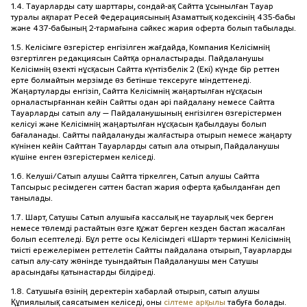
1.4. Тауарларды сату шарттары, сондай-ақ Сайтта ұсынылған Тауар
туралы ақпарат Ресей Федерациясының Азаматтық кодексінің 435-бабы
және 437-бабының 2-тармағына сәйкес жария оферта болып табылады.
1.5. Келісімге өзгерістер енгізілген жағдайда, Компания Келісімнің
өзгертілген редакциясын Сайтқа орналастырады. Пайдаланушы
Келісімнің өзекті нұсқасын Сайтта күнтізбелік 2 (Екі) күнде бір реттен
ерте болмайтын мерзімде өз бетінше тексеруге міндеттенеді.
Жаңартуларды енгізіп, Сайтта Келісімнің жаңартылған нұсқасын
орналастырғаннан кейін Сайтты одан әрі пайдалану немесе Сайтта
Тауарларды сатып алу — Пайдаланушының енгізілген өзгерістермен
келісуі және Келісімнің жаңартылған нұсқасын қабылдауы болып
бағаланады. Сайтты пайдалануды жалғастыра отырып немесе жаңарту
күнінен кейін Сайттан Тауарларды сатып ала отырып, Пайдаланушы
күшіне енген өзгерістермен келіседі.
1.6. Келуші/Сатып алушы Сайтта тіркелген, Сатып алушы Сайтта
Тапсырыс ресімдеген сәттен бастап жария оферта қабылданған деп
танылады.
1.7. Шарт, Сатушы Сатып алушыға кассалық не тауарлық чек берген
немесе төлемді растайтын өзге құжат берген кезден бастап жасалған
болып есептеледі. Бұл ретте осы Келісімдегі «Шарт» термині Келісімнің
тиісті ережелерімен реттелетін Сайтты пайдалана отырып, Тауарларды
сатып алу-сату жөнінде туындайтын Пайдаланушы мен Сатушы
арасындағы қатынастарды білдіреді.
1.8. Сатушыға өзінің деректерін хабарлай отырып, сатып алушы
Құпиялылық саясатымен келіседі, оны
сілтеме арқылы
табуға болады.