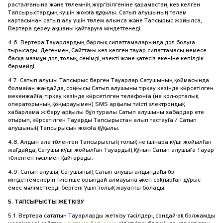
расталғанына және төлемнің жүргізілгеніне қарамастан, кез келген
Тапсырыстардың күшін жоюға құқылы. Сатып алушының төлем
картасынан сатып алу үшін төлем алынса және Тапсырыс жойылса,
Вертера дереу ақшаны қайтаруға міндеттенеді.
4.6. Вертера Тауарлардың барлық сипаттамаларында дәл болуға
тырысады. Дегенмен, Сайттағы кез келген тауар сипаттамасы немесе
басқа мазмұн дәл, толық, сенімді, өзекті және қатесіз екеніне кепілдік
бермейді.
4.7. Сатып алушы Тапсырыс берген Тауарлар Сатушының қоймасында
болмаған жағдайда, соңғысы Сатып алушыны тіркеу кезінде көрсетілген
мекенжайға, тіркеу кезінде көрсетілген телефонға (не кол-орталық
операторының қоңырауымен) SMS арқылы тиісті электрондық
хабарлама жіберу арқылы бұл туралы Сатып алушыны хабардар ете
отырып, көрсетілген Тауарды Тапсырыстан алып тастауға / Сатып
алушының Тапсырысын жоюға құқылы.
4.8. Алдын ала төленген Тапсырыстың толық не ішінара күші жойылған
жағдайда, Сатушы күші жойылған Тауардың құнын Сатып алушыға Тауар
төленген тәсілмен қайтарады.
4.9. Сатып алушы, Сатушының Сатып алушы алдындағы өз
міндеттемелерін тиісінше орындай алмауына әкеп соқтырған дұрыс
емес мәліметтерді бергені үшін толық жауапты болады.
5. ТАПСЫРЫСТЫ ЖЕТКІЗУ
5.1. Вертера сататын Тауарларды жеткізу тәсілдері, сондай-ақ болжамды