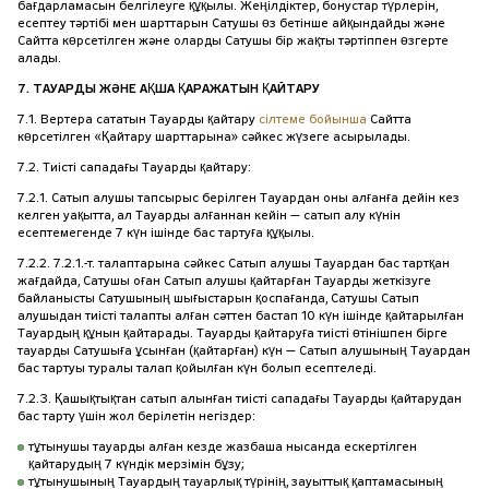
бағдарламасын белгілеуге құқылы. Жеңілдіктер, бонустар түрлерін,
есептеу тәртібі мен шарттарын Сатушы өз бетінше айқындайды және
Сайтта көрсетілген және оларды Сатушы бір жақты тәртіппен өзгерте
алады.
7. ТАУАРДЫ ЖӘНЕ АҚША ҚАРАЖАТЫН ҚАЙТАРУ
7.1. Вертера сататын Тауарды қайтару
сілтеме бойынша
Сайтта
көрсетілген «Қайтару шарттарына» сәйкес жүзеге асырылады.
7.2. Тиісті сападағы Тауарды қайтару:
7.2.1. Сатып алушы тапсырыс берілген Тауардан оны алғанға дейін кез
келген уақытта, ал Тауарды алғаннан кейін — сатып алу күнін
есептемегенде 7 күн ішінде бас тартуға құқылы.
7.2.2. 7.2.1.-т. талаптарына сәйкес Сатып алушы Тауардан бас тартқан
жағдайда, Сатушы оған Сатып алушы қайтарған Тауарды жеткізуге
байланысты Сатушының шығыстарын қоспағанда, Сатушы Сатып
алушыдан тиісті талапты алған сәттен бастап 10 күн ішінде қайтарылған
Тауардың құнын қайтарады. Тауарды қайтаруға тиісті өтінішпен бірге
тауарды Сатушыға ұсынған (қайтарған) күн — Сатып алушының Тауардан
бас тартуы туралы талап қойылған күн болып есептеледі.
7.2.3. Қашықтықтан сатып алынған тиісті сападағы Тауарды қайтарудан
бас тарту үшін жол берілетін негіздер:
тұтынушы тауарды алған кезде жазбаша нысанда ескертілген
қайтарудың 7 күндік мерзімін бұзу;
тұтынушының Тауардың тауарлық түрінің, зауыттық қаптамасының