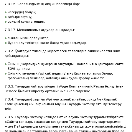
7.3.1.6. Сапасыздықтың айқын белгілері бар:
көгерудің болуы;
қабыршақтану;
әркелкі консистенция.
7.3.1.7. Механикалық ақаулар анықталды:
сынған мөлшерлеуіштер;
бұрап алу тетіктері және басқа ұқсас зақымдар.
7.3.2. Қайтаруға төменде көрсетілген талаптарға сәйкес келетін өнім
қабылданады:
Өнімнің жарамдылық мерзімі аяқталды – компанияға қайтарған сәтте
50%-дан кем.
Өнімнің тауарлық түрі сақталды, тұтыну қасиеттері, пломбалар,
фабрикалық белгілер, алғашқы ашылудан қорғау және т.б.
7.3.3. Тауарды қайтару міндетті түрде Компанияның Ресми өкілдігімен
немесе Қызмет көрсету орталығымен келісілуі тиіс.
7.3.4. Тауардың сыртқы түрі мен жинақтылығын, сондай-ақ барлық
Тапсырыстың жинақтылығын Алушы Тауарды жеткізу сәтінде тексеруі
тиіс.
7.3.5. Тауарды жеткізу кезінде Сатып алушы жеткізу туралы түбіртекте:
«Сайтта тапсырыс жасаған кезде мен Тауарды қайтару шарттарымен
және Пайдаланушы келісімімен танысқанымды және толық келісетінімді
өз қолыммен растаймын» деген бағанда не Сатушы шығаратын өзге де