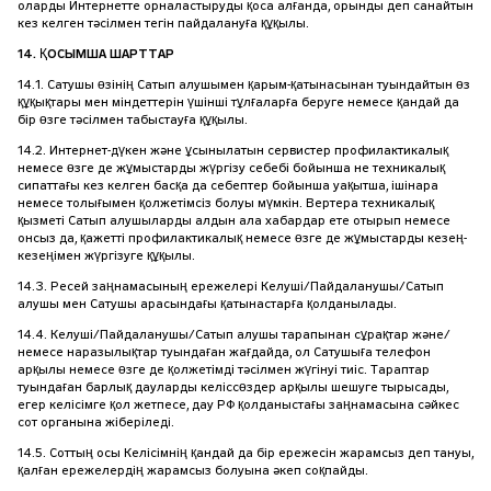
оларды Интернетте орналастыруды қоса алғанда, орынды деп санайтын
кез келген тәсілмен тегін пайдалануға құқылы.
14. ҚОСЫМША ШАРТТАР
14.1. Сатушы өзінің Сатып алушымен қарым-қатынасынан туындайтын өз
құқықтары мен міндеттерін үшінші тұлғаларға беруге немесе қандай да
бір өзге тәсілмен табыстауға құқылы.
14.2. Интернет-дүкен және ұсынылатын сервистер профилактикалық
немесе өзге де жұмыстарды жүргізу себебі бойынша не техникалық
сипаттағы кез келген басқа да себептер бойынша уақытша, ішінара
немесе толығымен қолжетімсіз болуы мүмкін. Вертера техникалық
қызметі Сатып алушыларды алдын ала хабардар ете отырып немесе
онсыз да, қажетті профилактикалық немесе өзге де жұмыстарды кезең-
кезеңімен жүргізуге құқылы.
14.3. Ресей заңнамасының ережелері Келуші/Пайдаланушы/Сатып
алушы мен Сатушы арасындағы қатынастарға қолданылады.
14.4. Келуші/Пайдаланушы/Сатып алушы тарапынан сұрақтар және/
немесе наразылықтар туындаған жағдайда, ол Сатушыға телефон
арқылы немесе өзге де қолжетімді тәсілмен жүгінуі тиіс. Тараптар
туындаған барлық дауларды келіссөздер арқылы шешуге тырысады,
егер келісімге қол жетпесе, дау РФ қолданыстағы заңнамасына сәйкес
сот органына жіберіледі.
14.5. Соттың осы Келісімнің қандай да бір ережесін жарамсыз деп тануы,
қалған ережелердің жарамсыз болуына әкеп соқпайды.