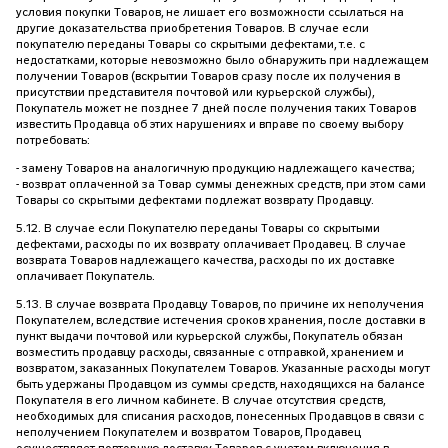
условия покупки Товаров, не лишает его возможности ссылаться на
другие доказательства приобретения Товаров. В случае если
покупателю переданы Товары со скрытыми дефектами, т.е. с
недостатками, которые невозможно было обнаружить при надлежащем
получении Товаров (вскрытии Товаров сразу после их получения в
присутствии представителя почтовой или курьерской службы),
Покупатель может не позднее 7 дней после получения таких Товаров
известить Продавца об этих нарушениях и вправе по своему выбору
потребовать:
- замену Товаров на аналогичную продукцию надлежащего качества;
- возврат оплаченной за Товар суммы денежных средств, при этом сами
Товары со скрытыми дефектами подлежат возврату Продавцу.
5.12. В случае если Покупателю переданы Товары со скрытыми
дефектами, расходы по их возврату оплачивает Продавец. В случае
возврата Товаров надлежащего качества, расходы по их доставке
оплачивает Покупатель.
5.13. В случае возврата Продавцу Товаров, по причине их неполучения
Покупателем, вследствие истечения сроков хранения, после доставки в
пункт выдачи почтовой или курьерской службы, Покупатель обязан
возместить продавцу расходы, связанные с отправкой, хранением и
возвратом, заказанных Покупателем Товаров. Указанные расходы могут
быть удержаны Продавцом из суммы средств, находящихся на балансе
Покупателя в его личном кабинете. В случае отсутствия средств,
необходимых для списания расходов, понесенных Продавцов в связи с
неполучением Покупателем и возвратом Товаров, Продавец