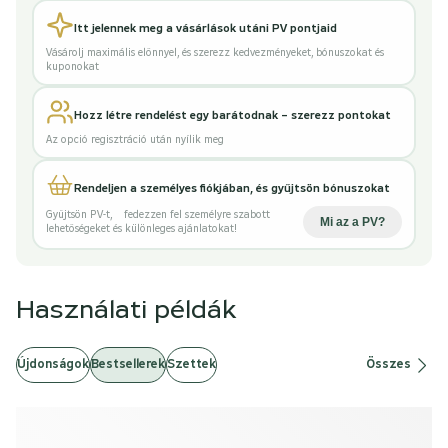
Itt jelennek meg a vásárlások utáni PV pontjaid
Vásárolj maximális előnnyel, és szerezz kedvezményeket, bónuszokat és
kuponokat
Hozz létre rendelést egy barátodnak – szerezz pontokat
Az opció regisztráció után nyílik meg
Rendeljen a személyes fiókjában, és gyűjtsön bónuszokat
Gyűjtsön PV-t
,
fedezzen fel személyre szabott
Mi az a PV
?
lehetőségeket és különleges ajánlatokat!
Használati példák
Újdonságok
Bestsellerek
Szettek
Összes