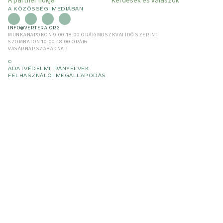
A partner fiókja
Kérdések és válaszok
A KÖZÖSSÉGI MEDIÁBAN
INFO@VERTERA.ORG
MUNKANAPOKON 9:00-18:00 ÓRÁIG
MOSZKVAI IDŐ SZERINT
SZOMBATON 10:00-18:00 ÓRÁIG
VASÁRNAP SZABADNAP
©
ADATVÉDELMI IRÁNYELVEK
FELHASZNÁLÓI MEGÁLLAPODÁS